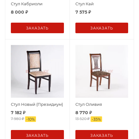
Стул Кабриоли
Стул Кай
8 000
₽
7 575
₽
ЗАКАЗАТЬ
ЗАКАЗАТЬ
Стул Новый (Президиум)
Стул Оливия
7 182
₽
8 770
₽
7 980
₽
13 520
₽
-
10
%
-
35
%
ЗАКАЗАТЬ
ЗАКАЗАТЬ