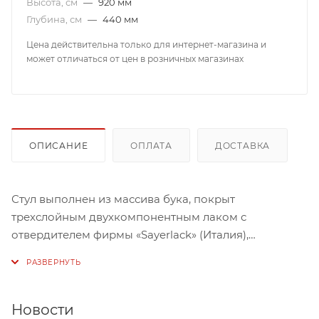
Высота, см
—
920 мм
Глубина, см
—
440 мм
Цена действительна только для интернет-магазина и
может отличаться от цен в розничных магазинах
ОПИСАНИЕ
ОПЛАТА
ДОСТАВКА
Стул выполнен из массива бука, покрыт
трехслойным двухкомпонентным лаком с
отвердителем фирмы «Sayerlack» (Италия),
обеспечивающим высокую прочность и стойкость
покрытия. Широкий спектр цветов окраски (в том
числе под цвет заказчика), нанесение патины
различных оттенков. Большой выбор ткани,
Новости