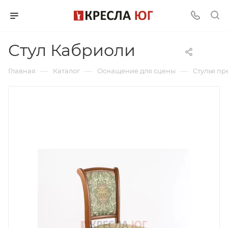
Стул Кабриоли
—
—
—
Главная
Каталог
Оснащение для сцены
Стулья п