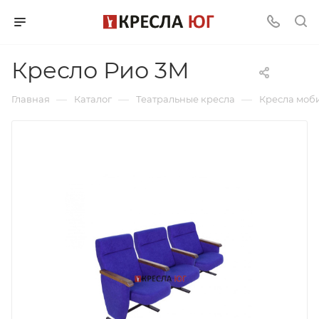
Кресло Рио 3М
—
—
—
Главная
Каталог
Театральные кресла
Кресла моб