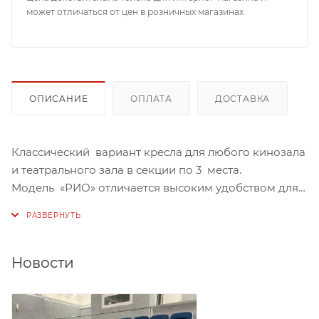
может отличаться от цен в розничных магазинах
ОПИСАНИЕ
ОПЛАТА
ДОСТАВКА
Классический вариант кресла для любого кинозала
и театрального зала в секции по 3 места.
Модель «РИО» отличается высоким удобством для
сиденья благодаря своей конструкции. Толстая
подушка и подлокотники позволяют
удобно расположиться в нем даже самым
требовательным к комфорту людям. Мобильная
Новости
секция цельносварная, без крепления к полу, в
ткани, винилис-коже, с подлокотниками, сиденье
откидное.