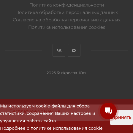
Политика конфиденциальности
Политика обработки персональных данных
Согласие на обработку персональных данных
Политика использования cookies
2026 © «Кресла-Юг»
Мы используем cookie-файлы для сбора
Бесплатное хранение
статистики, сохранения Ваших настроек и
Принять
улучшения работы сайта.
Помощь в тендере
Подробнее о политике использования cookie
ЗАКАЗАТЬ
Минимальный аванс от 10%