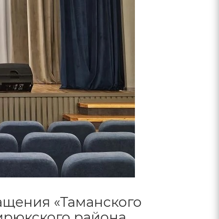
ащения «Таманского
мрюкского района