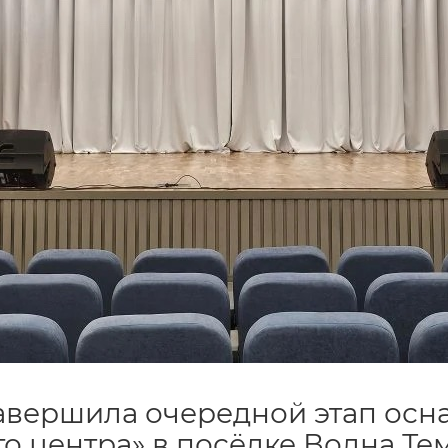
авершила очередной этап осн
о центра» в посёлке Волна Те