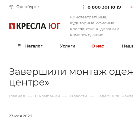
8 800 301 18 19
Оренбург
З
Кинотеатральные,
аудиторные, офисные
кресла, стулья, диваны и
комплектующие
Каталог
Услуги
О нас
Наши
Завершили монтаж одеж
центре»
—
—
—
Главная
О компании
Новости
Завершили монта
27 мая 2026