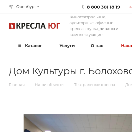
8 800 301 18 19
Оренбург
З
Кинотеатральные,
аудиторные, офисные
кресла, стулья, диваны и
комплектующие
Каталог
Услуги
О нас
Наши
Дом Культуры г. Болохово
—
—
—
Главная
Наши объекты
Театральные кресла
Дом